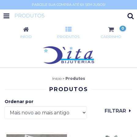
PARCELE SUA COMPRA ATÉ 6X SEM JUROS!
PRODUTOS
0
INÍCIO
PRODUTOS
CARRINHO
Início
>
Produtos
PRODUTOS
Ordenar por
FILTRAR