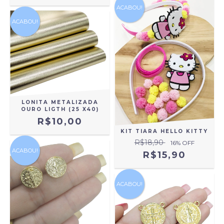
ACABOU!
ACABOU!
LONITA METALIZADA
OURO LIGTH (25 X40)
R$10,00
KIT TIARA HELLO KITTY
R$18,90
16
% OFF
ACABOU!
R$15,90
ACABOU!