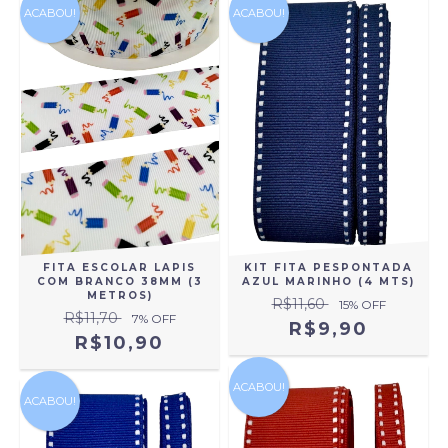
ACABOU!
ACABOU!
KIT FITA PESPONTADA
FITA ESCOLAR LAPIS
AZUL MARINHO (4 MTS)
COM BRANCO 38MM (3
METROS)
R$11,60
15
% OFF
R$11,70
7
% OFF
R$9,90
R$10,90
ACABOU!
ACABOU!