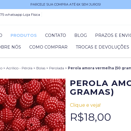
PARCELE SUA COMPRA ATÉ 6X SEM JUROS!
75 whatsapp Loja Física
IO
PRODUTOS
CONTATO
BLOG
PRAZOS E ENVI
OBRE NÓS
COMO COMPRAR
TROCAS E DEVOLUÇÕES
io
>
Acrílico - Pérola
>
Bolas
>
Perolada
>
Perola amora vermelha (50 gra
PEROLA AMO
GRAMAS)
Clique e veja!
R$18,00