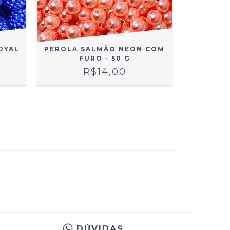
OYAL
PEROLA SALMÃO NEON COM
PEROLA 
FURO - 50 G
R$14,00
DÚVIDAS