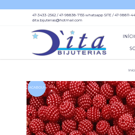
47-3433-2562 / 47-98838-7155 whatsapp SITE / 47-98811-44
dita.bijuterias@hotmail.com
INÍC
S
Iníc
ACABOU!