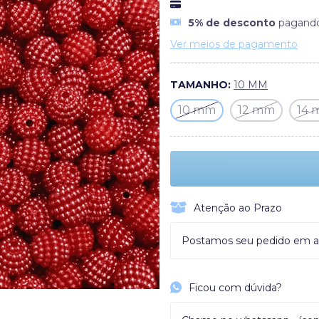
5% de desconto
pagando
Ver meios de pagamento
TAMANHO:
10 MM
10 mm
12 mm
14
Atenção ao Prazo
Postamos seu pedido em at
Ficou com dúvida?