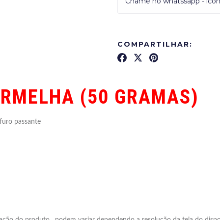
Chame no whatssapp - ícone
COMPARTILHAR:
RMELHA (50 GRAMAS)
 furo passante
ção do produto , podem variar dependendo a resolução da tela do dispos