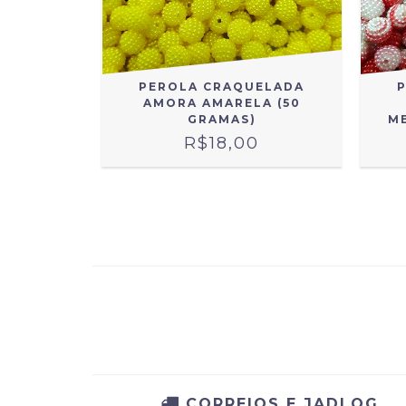
 BEGE
PEROLA CRAQUELADA
GRAMAS)
AMORA AMARELA (50
GRAMAS)
M
R$18,00
CORREIOS E JADLOG