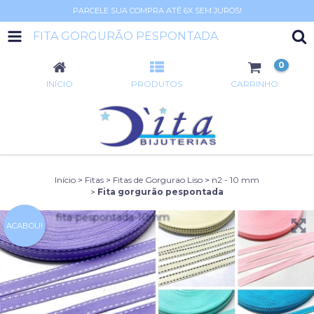
PARCELE SUA COMPRA ATÉ 6X SEM JUROS!
FITA GORGURÃO PESPONTADA
0
INÍCIO
PRODUTOS
CARRINHO
Início
>
Fitas
>
Fitas de Gorgurao Liso
>
n2 - 10 mm
>
Fita gorgurão pespontada
ACABOU!