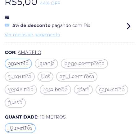
R$5,00
44
% OFF
5% de desconto
pagando com Pix
Ver meios de pagamento
COR:
AMARELO
amarelo
laranja
bege com preto
turquesa
lilas
azul com rosa
verde neo
rosa bebe
tifani
capuccino
fucsia
QUANTIDADE:
10 METROS
10 metros