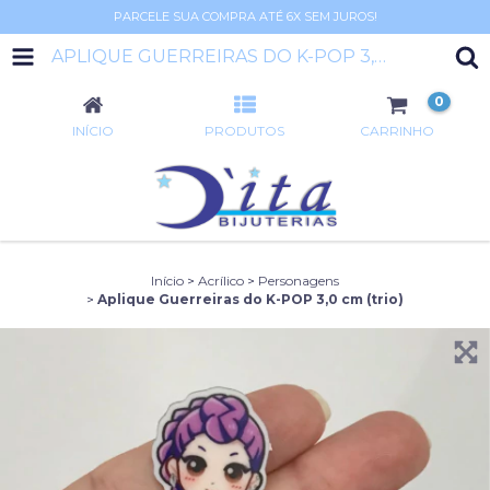
PARCELE SUA COMPRA ATÉ 6X SEM JUROS!
APLIQUE GUERREIRAS DO K-POP 3,0 CM (TRIO)
0
INÍCIO
PRODUTOS
CARRINHO
Início
>
Acrílico
>
Personagens
>
Aplique Guerreiras do K-POP 3,0 cm (trio)